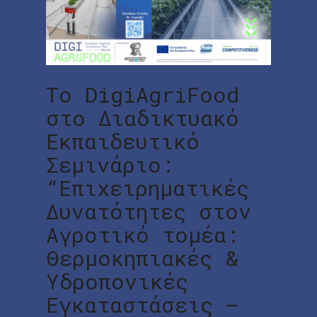
Το DigiAgriFood
στο Διαδικτυακό
Εκπαιδευτικό
Σεμινάριο:
“Επιχειρηματικές
Δυνατότητες στον
Αγροτικό τομέα:
Θερμοκηπιακές &
Υδροπονικές
Εγκαταστάσεις –