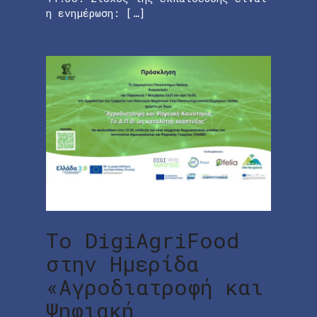
η ενημέρωση: […]
Το DigiAgriFood
στην Ημερίδα
«Αγροδιατροφή και
Ψηφιακή