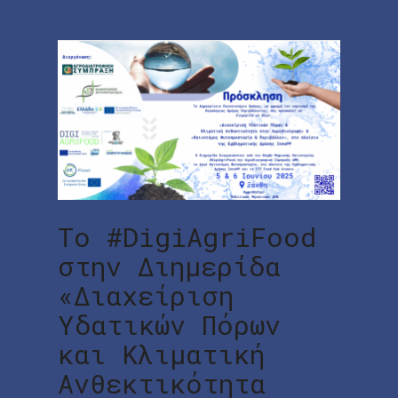
To #DigiAgriFood
στην Διημερίδα
«Διαχείριση
Υδατικών Πόρων
και Κλιματική
Ανθεκτικότητα