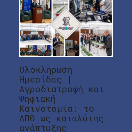
Ολοκλήρωση
Ημερίδας |
Αγροδιατροφή και
Ψηφιακή
Καινοτομία: το
ΔΠΘ ως καταλύτης
ανάπτυξης