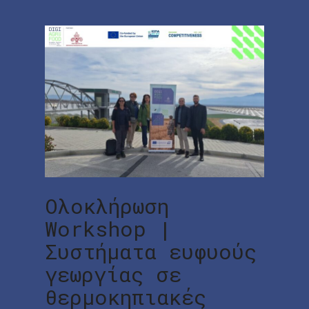
Ολοκλήρωση
Workshop |
Συστήματα ευφυούς
γεωργίας σε
θερμοκηπιακές