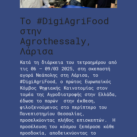
Το #DigiAgriFood
στην
Agrothessaly,
Λάρισα
Κατά τη διάρκεια του τετραημέρου από
τις 06 – 09/03 2025, στη σκεπαστή
αγορά Νεάπολης στη Λάρισα, το
#DigiAgriFood, o πρώτος Ευρωπαϊκός
Κόμβος Ψηφιακής Καινοτομίας στον
τομέα της Αγροδιατροφής στην Ελλάδα,
έδωσε το παρών στην έκθεση,
φιλοξενούμενος στο περίπτερο του
Πανεπιστημίου Θεσσαλίας,
προσελκύοντας πλήθος επισκεπτών. Η
προσέλευση του κόσμου ξεπέρασε κάθε
προσδοκία, αποδεικνύοντας το