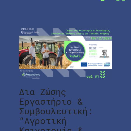
Δια Ζώσης
Εργαστήριο &
Συμβουλευτική:
“Αγροτική
Καινοτομία &