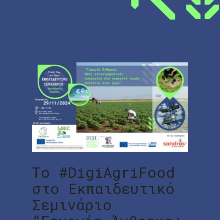
Το #DigiAgriFood
στo Εκπαιδευτικό
Σεμινάριο