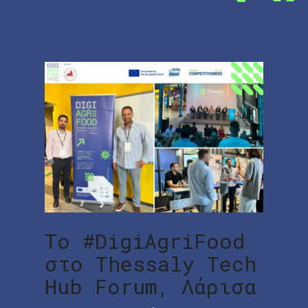
Το #DigiAgriFood
στο Thessaly Tech
Hub Forum, Λάρισα