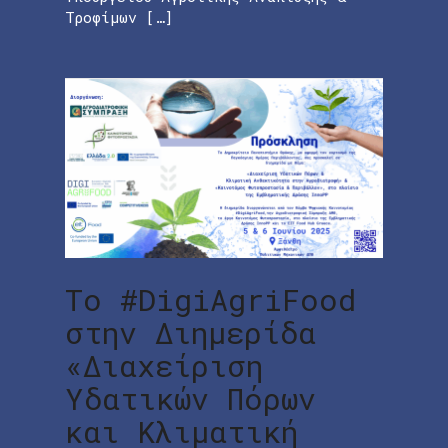
Τροφίμων […]
To #DigiAgriFood
στην Διημερίδα
«Διαχείριση
Υδατικών Πόρων
και Κλιματική