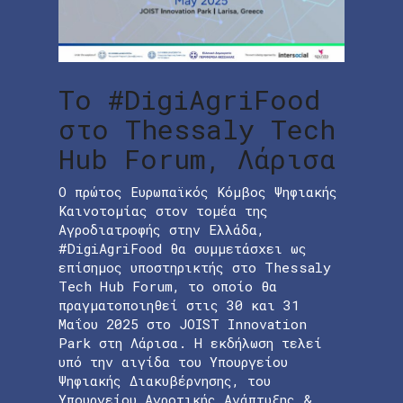
Το #DigiAgriFood
στο Thessaly Tech
Hub Forum, Λάρισα
Ο πρώτος Ευρωπαϊκός Κόμβος Ψηφιακής
Καινοτομίας στον τομέα της
Αγροδιατροφής στην Ελλάδα,
#DigiAgriFood θα συμμετάσχει ως
επίσημος υποστηρικτής στο Thessaly
Tech Hub Forum, το οποίο θα
πραγματοποιηθεί στις 30 και 31
Μαΐου 2025 στο JOIST Innovation
Park στη Λάρισα. Η εκδήλωση τελεί
υπό την αιγίδα του Υπουργείου
Ψηφιακής Διακυβέρνησης, του
Υπουργείου Αγροτικής Ανάπτυξης &