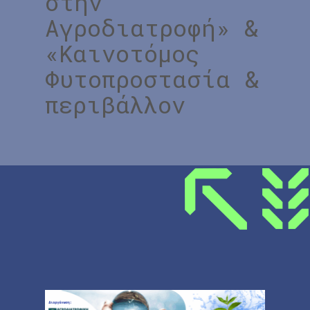
στην
Αγροδιατροφή» &
«Καινοτόμος
Φυτοπροστασία &
περιβάλλον