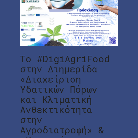
To #DigiAgriFood
στην Διημερίδα
«Διαχείριση
Υδατικών Πόρων
και Κλιματική
Ανθεκτικότητα
στην
Αγροδιατροφή» &