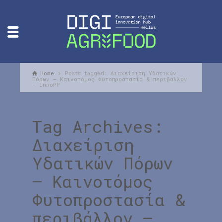
Home
Posts tagged: Διαχείριση Υδατικών
Πόρων – Καινοτόμος Φυτοπροστασία & περιβάλλον
– InnoPP
Tag Archives:
Διαχείριση
Υδατικών Πόρων
– Καινοτόμος
Φυτοπροστασία &
περιβάλλον –