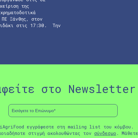
χείριση της
 χρηματοδοτικά
 ΠΕ Ξάνθης, στον
ζιδάκι στις 17:30. Την
αφείτε στο Newsletter
iAgriFood εγγράφεστε στη mailing list του κόμβου.
ποιαδήποτε στιγμή ακολουθώντας τον
σύνδεσμο
. Μάθετ