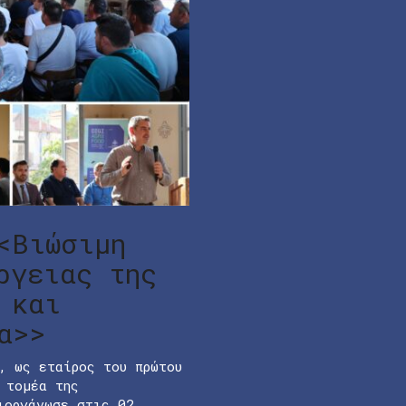
<Βιώσιμη
ργειας της
 και
α>>
, ως εταίρος του πρώτου
 τομέα της
ιοργάνωσε στις 02