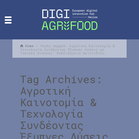
Home
Posts tagged: Αγροτική Καινοτομία &
Τεχνολογία Συνδέοντας Έξυπνες Λύσεις με
Τοπικές Ανάγκες” Καλλιέργεια Ακτινιδίου
Tag Archives:
Αγροτική
Καινοτομία &
Τεχνολογία
Συνδέοντας
Έξυπνες Λύσεις