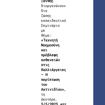
Ξάνθης
διοργανώνουν
δια
ζώσης
εκπαιδευτικό
Σεμινάριο
με
θέμα:
«Τεχνητή
Νοημοσύνη
και
πρόβλεψη
ασθενειών
στις
Καλλιέργειες
– Η
περίπτωση
του
Ακτινιδίου»,
τη
Δευτέρα,
5/5/2025
και